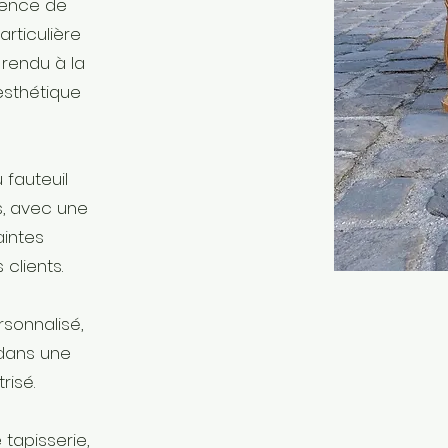
gence de
articulière
 rendu à la
’esthétique
u fauteuil
, avec une
aintes
clients.
rsonnalisé,
, dans une
risé.
tapisserie,