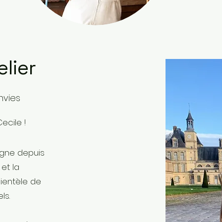
elier
nvies
ecile !
agne depuis
et la
ientèle de
ls.